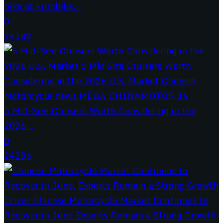
bike at Eurobike...
0
24188
5 Mid-Size Cruisers Worth Considering in the
2026...
0
24186