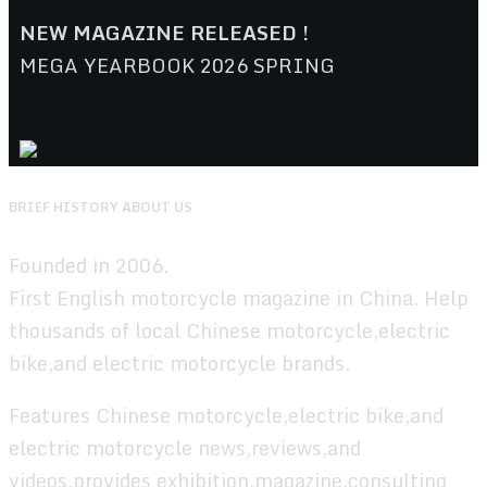
NEW MAGAZINE RELEASED !
MEGA YEARBOOK 2026 SPRING
BRIEF HISTORY ABOUT US
Founded in 2006.
First English motorcycle magazine in China. Help
thousands of local Chinese motorcycle,electric
bike,and electric motorcycle brands.
Features Chinese motorcycle,electric bike,and
electric motorcycle news,reviews,and
videos,provides exhibition,magazine,consulting