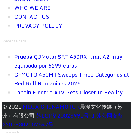
WHO WE ARE
CONTACT US
PRIVACY POLICY
Recent Posts
Prueba QJMotor SRT 450RX: trail A2 muy
equipada por 5299 euros
CFMOTO 450MT Sweeps Three Categories at
Red Bull Romaniacs 2026
Loncin Electric ATV Gets Closer to Reality
© 2021
MEGA CHINAMOTOR
晨漫文化传媒（苏
州）有限公司
苏ICP备20028991号-1
苏公网安备
32058302002647号