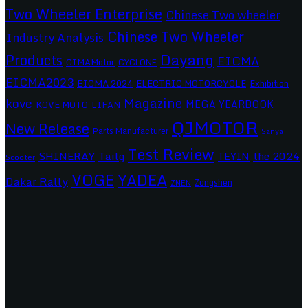
Two Wheeler Enterprise
Chinese Two wheeler
Chinese Two Wheeler
Industry Analysis
Dayang
Products
EICMA
CIMAMotor
CYCLONE
EICMA2023
EICMA 2024
ELECTRIC MOTORCYCLE
Exhibition
Magazine
kove
MEGA YEARBOOK
KOVE MOTO
LIFAN
QJMOTOR
New Release
Parts Manufacturer
Sanya
Test Review
SHINERAY
Tailg
the 2024
TEYIN
Scooter
VOGE
YADEA
Dakar Rally
Zongshen
ZNEN