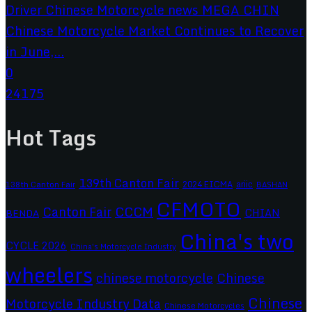
Chinese Motorcycle Market Continues to Recover
in June,...
0
24175
Hot Tags
139th Canton Fair
2024 EICMA
ariic
138th Canton Fair
BASHAN
CFMOTO
CCCM
Canton Fair
CHIAN
BENDA
China's two
CYCLE 2026
China's Motorcycle Industry
wheelers
chinese motorcycle
Chinese
Chinese
Motorcycle Industry Data
Chinese Motorcycles