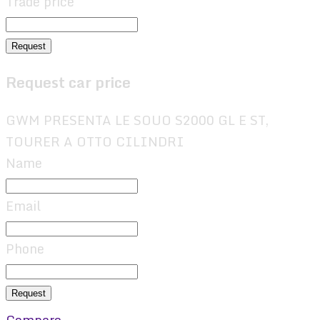
Trade price
Request
Request car price
GWM PRESENTA LE SOUO S2000 GL E ST,
TOURER A OTTO CILINDRI
Name
Email
Phone
Request