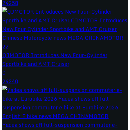
24258
QJMOTOR Introduces New Four-Cylinder
Sportbike and AMT Cruiser
0
24240
Yadea shows off full-suspension commuter e-