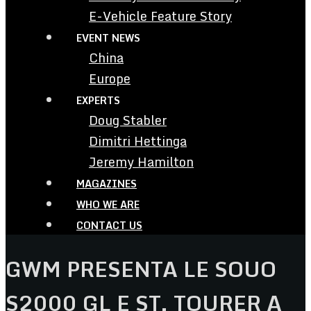
E-Vehicle Feature Story
EVENT NEWS
China
Europe
EXPERTS
Doug Stabler
Dimitri Hettinga
Jeremy Hamilton
MAGAZINES
WHO WE ARE
CONTACT US
GWM PRESENTA LE SOUO
S2000 GL E ST, TOURER A