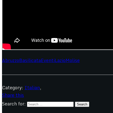
Abruzzo
Basilicata
Eventi
Lazio
Molise
Category:
Italian
,
Share this
Search for: