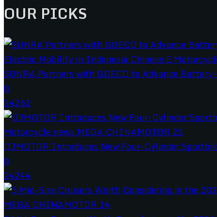
OUR PICKS
SUNRA Partners with GOECO to Advance Battery-S
0
24261
QJMOTOR Introduces New Four-Cylinder Sportbik
0
24244