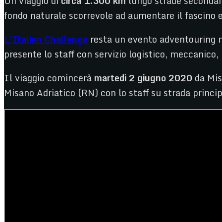
Un viaggio di
circa 1.300 km
lungo strade secondari
fondo naturale scorrevole ad aumentare il fascino e
L’Italian Challenge
resta un evento adventouring no
presente lo staff con servizio logistico, meccanico
Il viaggio comincerà
martedì 2 giugno 2020
da Mis
Misano Adriatico (RN) con lo staff su strada princip