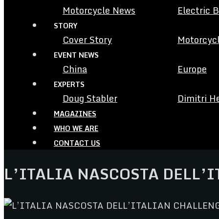
Motorcycle News
Electric 
STORY
Cover Story
Motorcycl
EVENT NEWS
China
Europe
EXPERTS
Doug Stabler
Dimitri H
MAGAZINES
WHO WE ARE
CONTACT US
L’ITALIA NASCOSTA DELL’