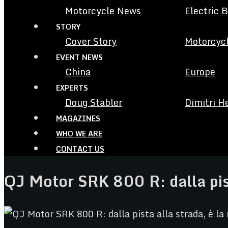
Motorcycle News
Electric 
STORY
Cover Story
Motorcycl
EVENT NEWS
China
Europe
EXPERTS
Doug Stabler
Dimitri H
MAGAZINES
WHO WE ARE
CONTACT US
QJ Motor SRK 800 R: dalla pist