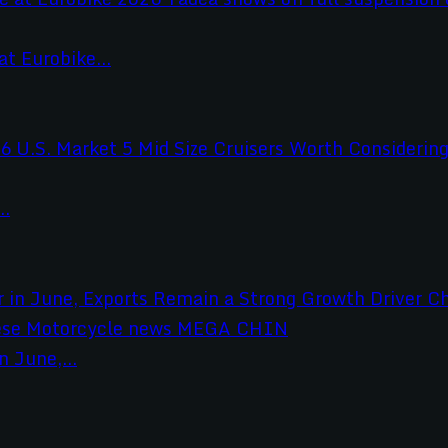
t Eurobike...
..
 June,...