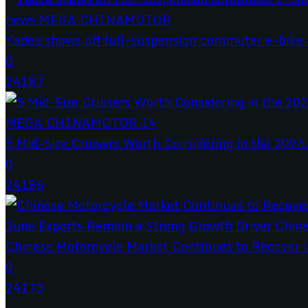
Yadea shows off full-suspension commuter e-bike a
0
24187
5 Mid-Size Cruisers Worth Considering in the 2026.
0
24186
Chinese Motorcycle Market Continues to Recover in
0
24173