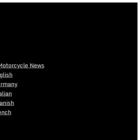
Motorcycle News
glish
rmany
alian
anish
ench