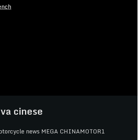
ench
iva cinese