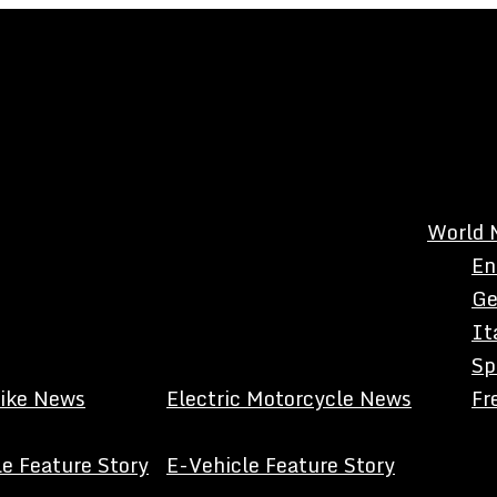
World 
En
Ge
It
Sp
Bike News
Electric Motorcycle News
Fr
e Feature Story
E-Vehicle Feature Story