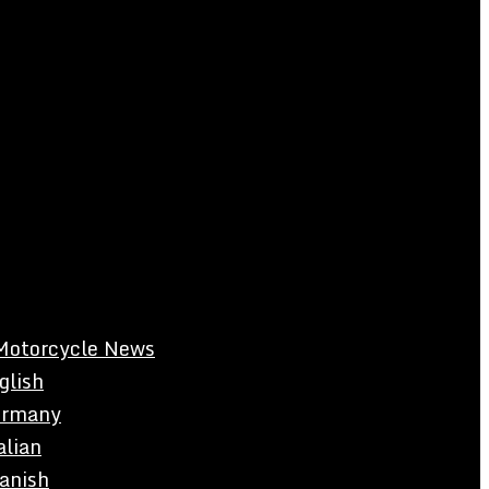
Motorcycle News
glish
rmany
alian
anish