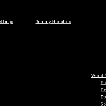
ettinga
Jeremy Hamilton
World 
En
Ge
It
Sp