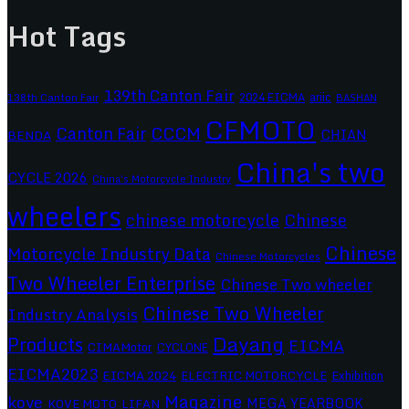
Hot Tags
139th Canton Fair
2024 EICMA
ariic
138th Canton Fair
BASHAN
CFMOTO
CCCM
Canton Fair
CHIAN
BENDA
China's two
CYCLE 2026
China's Motorcycle Industry
wheelers
chinese motorcycle
Chinese
Chinese
Motorcycle Industry Data
Chinese Motorcycles
Two Wheeler Enterprise
Chinese Two wheeler
Chinese Two Wheeler
Industry Analysis
Dayang
Products
EICMA
CIMAMotor
CYCLONE
EICMA2023
EICMA 2024
ELECTRIC MOTORCYCLE
Exhibition
Magazine
kove
MEGA YEARBOOK
KOVE MOTO
LIFAN