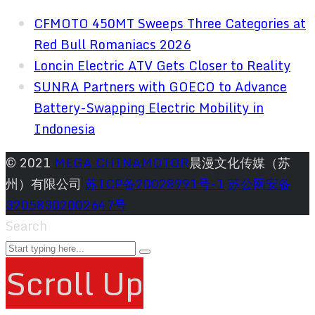
CFMOTO 450MT Sweeps Three Categories at
Red Bull Romaniacs 2026
Loncin Electric ATV Gets Closer to Reality
SUNRA Partners with GOECO to Advance
Battery-Swapping Electric Mobility in
Indonesia
© 2021
MEGA CHINAMOTOR
晨漫文化传媒（苏
州）有限公司
苏ICP备20028991号-1
苏公网安备
32058302002647号
Search
Scroll Up