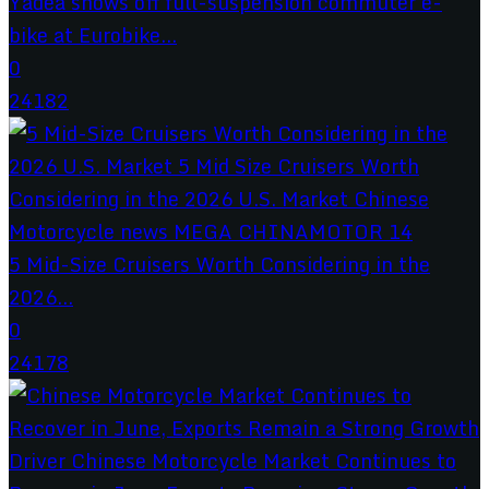
Yadea shows off full-suspension commuter e-
bike at Eurobike...
0
24182
5 Mid-Size Cruisers Worth Considering in the
2026...
0
24178