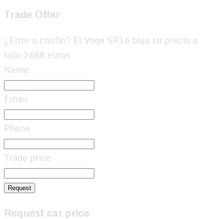
Trade Offer
¿Error o chollo? El Voge SR16 baja su precio a
solo 2688 euros
Name
Email
Phone
Trade price
Request
Request car price