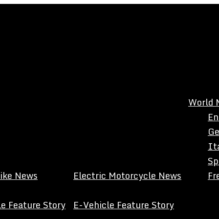
World 
En
Ge
It
Sp
Bike News
Electric Motorcycle News
Fr
e Feature Story
E-Vehicle Feature Story