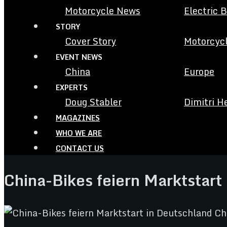
Motorcycle News
Electric 
STORY
Cover Story
Motorcycl
EVENT NEWS
China
Europe
EXPERTS
Doug Stabler
Dimitri H
MAGAZINES
WHO WE ARE
CONTACT US
China-Bikes feiern Marktstart