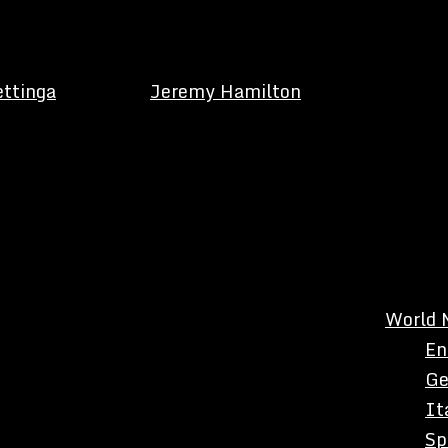
ettinga
Jeremy Hamilton
World 
En
Ge
It
Sp