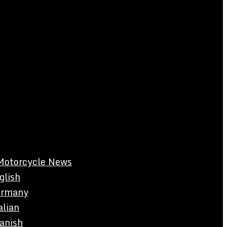
Motorcycle News
glish
rmany
alian
anish