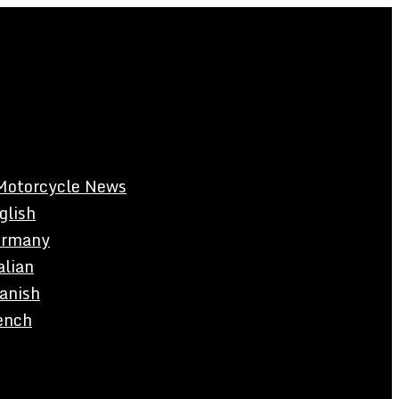
Motorcycle News
glish
rmany
alian
anish
ench