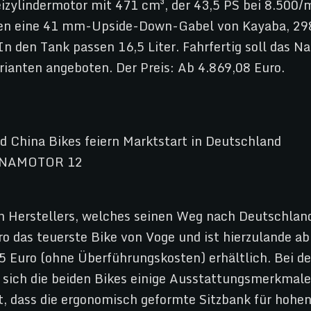
izylindermotor mit 471 cm³, der 43,5 PS bei 8.500/m
nsten eine 41 mm-Upside-Down-Gabel von Kayaba, 
In den Tank passen 16,5 Liter. Fahrfertig soll das 
rianten angeboten. Der Preis: Ab 4.869,08 Euro.
en Herstellers, welches seinen Weg nach Deutschlan
ro das teuerste Bike von Voge und ist hierzulande a
95 Euro (ohne Überführungskosten) erhältlich. Bei 
n sich die beiden Bikes einige Ausstattungsmerkmal
t, dass die ergonomisch geformte Sitzbank für hohen